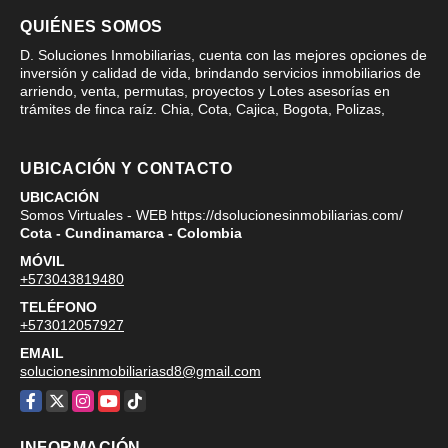
QUIÉNES SOMOS
D. Soluciones Inmobiliarias, cuenta con las mejores opciones de
inversión y calidad de vida, brindando servicios inmobiliarios de
arriendo, venta, permutas, proyectos y Lotes asesorías en
trámites de finca raíz. Chia, Cota, Cajica, Bogota, Polizas,
UBICACIÓN Y CONTACTO
UBICACIÓN
Somos Virtuales - WEB https://dsolucionesinmobiliarias.com/
Cota - Cundinamarca - Colombia
MÓVIL
+573043819480
TELÉFONO
+573012057927
EMAIL
solucionesinmobiliariasd8@gmail.com
Facebook
X
Instagram
YouTube
TikTok
INFORMACIÓN