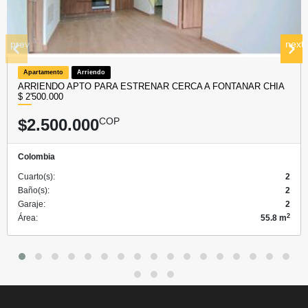
prev
next
Apartamento
Arriendo
ARRIENDO APTO PARA ESTRENAR CERCA A FONTANAR CHIA
$ 2'500.000
$2.500.000
COP
Colombia
Cuarto(s):
2
Baño(s):
2
Garaje:
2
2
Área:
55.8 m