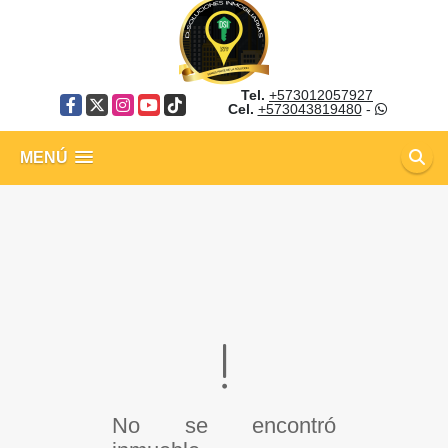
Tel.
+573012057927
Facebook
X
Instagram
YouTube
TikTok
Cel.
+573043819480
-
MENÚ
No se encontró