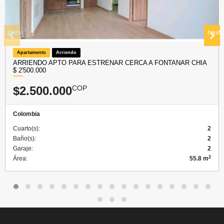
prev
next
Apartamento
Arriendo
ARRIENDO APTO PARA ESTRENAR CERCA A FONTANAR CHIA
$ 2'500.000
$2.500.000
COP
Colombia
Cuarto(s):
2
Baño(s):
2
Garaje:
2
2
Área:
55.8 m