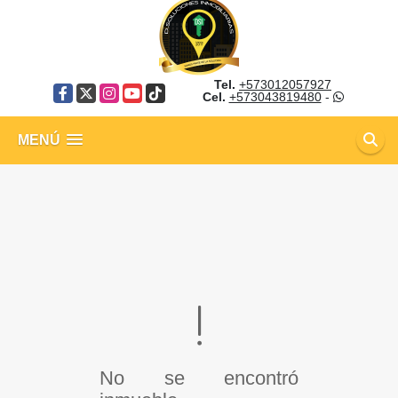
Tel.
+573012057927
Facebook
X
Instagram
YouTube
TikTok
Cel.
+573043819480
-
MENÚ
No se encontró