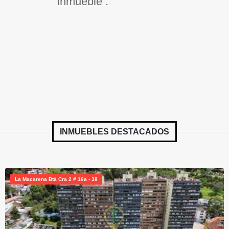
inmueble .
INMUEBLES
DESTACADOS
La Macarena Btá Cra 2 # 16a - 38