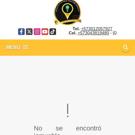
Tel.
+573012057927
Facebook
X
Instagram
YouTube
TikTok
Cel.
+573043819480
-
MENÚ
No se encontró