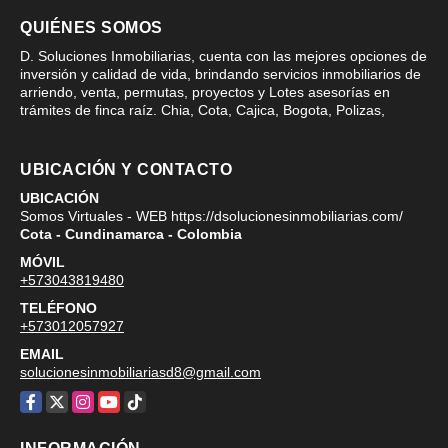
QUIÉNES SOMOS
D. Soluciones Inmobiliarias, cuenta con las mejores opciones de
inversión y calidad de vida, brindando servicios inmobiliarios de
arriendo, venta, permutas, proyectos y Lotes asesorías en
trámites de finca raíz. Chia, Cota, Cajica, Bogota, Polizas,
UBICACIÓN Y CONTACTO
UBICACIÓN
Somos Virtuales - WEB https://dsolucionesinmobiliarias.com/
Cota - Cundinamarca - Colombia
MÓVIL
+573043819480
TELÉFONO
+573012057927
EMAIL
solucionesinmobiliariasd8@gmail.com
Facebook
X
Instagram
YouTube
TikTok