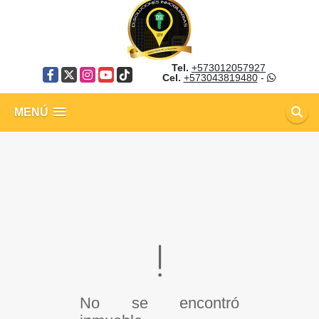
Tel.
+573012057927
Facebook
X
Instagram
YouTube
TikTok
Cel.
+573043819480
-
MENÚ
No se encontró