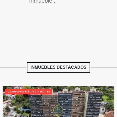
inmueble .
INMUEBLES
DESTACADOS
La Macarena Btá Cra 2 # 16a - 38