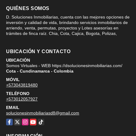
QUIÉNES SOMOS
D. Soluciones Inmobiliarias, cuenta con las mejores opciones de
inversión y calidad de vida, brindando servicios inmobiliarios de
arriendo, venta, permutas, proyectos y Lotes asesorías en
trámites de finca raíz. Chia, Cota, Cajica, Bogota, Polizas,
UBICACIÓN Y CONTACTO
UBICACIÓN
Somos Virtuales - WEB https://dsolucionesinmobiliarias.com/
Cota - Cundinamarca - Colombia
MÓVIL
+573043819480
TELÉFONO
+573012057927
EMAIL
solucionesinmobiliariasd8@gmail.com
Facebook
X
Instagram
YouTube
TikTok