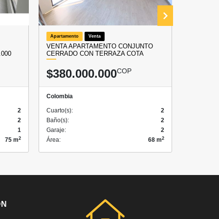
Apartamento
Venta
Apartamen
VENTA APARTAMENTO CONJUNTO
VENDO A
.000
CERRADO CON TERRAZA COTA
PEÑALIZ
$380.000.000
COP
$290.
Colombia
Colombia
2
Cuarto(s):
2
Cuarto(s):
2
Baño(s):
2
Baño(s):
1
Garaje:
2
Garaje:
2
2
75 m
Área:
68 m
Área:
ÓN