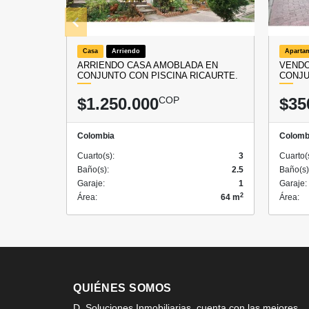
Casa
Arriendo
Aparta
ARRIENDO CASA AMOBLADA EN
VENDO
CONJUNTO CON PISCINA RICAURTE.
CONJ
$1.250.000
COP
$35
Colombia
Colomb
Cuarto(s):
3
Cuarto(
Baño(s):
2.5
Baño(s)
Garaje:
1
Garaje:
2
Área:
64 m
Área:
QUIÉNES SOMOS
D. Soluciones Inmobiliarias, cuenta con las mejores