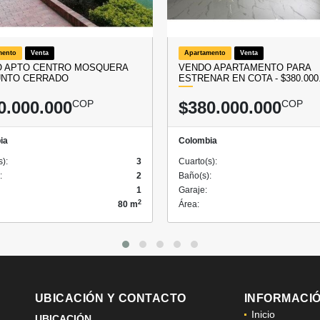
mento
Venta
Apartamento
Venta
 APTO CENTRO MOSQUERA
VENDO APARTAMENTO PARA
UNTO CERRADO
ESTRENAR EN COTA - $380.000
0.000.000
COP
$380.000.000
COP
ia
Colombia
s):
3
Cuarto(s):
:
2
Baño(s):
1
Garaje:
2
80 m
Área:
UBICACIÓN Y CONTACTO
INFORMACI
Inicio
UBICACIÓN