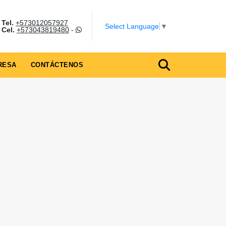
Tel.
+573012057927
Select Language
▼
Cel.
+573043819480
-
RESA
CONTÁCTENOS