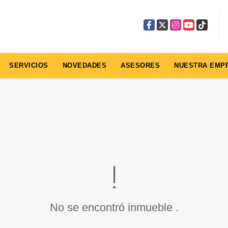
Facebook
X
Instagram
YouTube
TikTok
SERVICIOS
NOVEDADES
ASESORES
NUESTRA EMP
No se encontró inmueble .