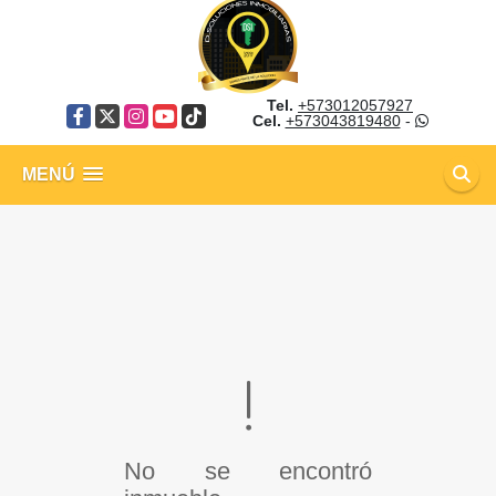
Tel.
+573012057927
Facebook
X
Instagram
YouTube
TikTok
Cel.
+573043819480
-
MENÚ
No se encontró