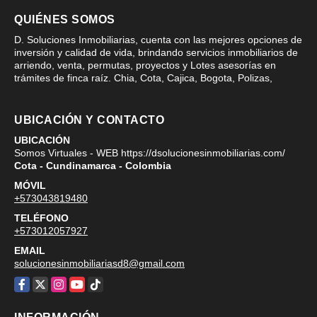
QUIÉNES SOMOS
D. Soluciones Inmobiliarias, cuenta con las mejores opciones de
inversión y calidad de vida, brindando servicios inmobiliarios de
arriendo, venta, permutas, proyectos y Lotes asesorías en
trámites de finca raíz. Chia, Cota, Cajica, Bogota, Polizas,
UBICACIÓN Y CONTACTO
UBICACIÓN
Somos Virtuales - WEB https://dsolucionesinmobiliarias.com/
Cota - Cundinamarca - Colombia
MÓVIL
+573043819480
TELÉFONO
+573012057927
EMAIL
solucionesinmobiliariasd8@gmail.com
Facebook
X
Instagram
YouTube
TikTok