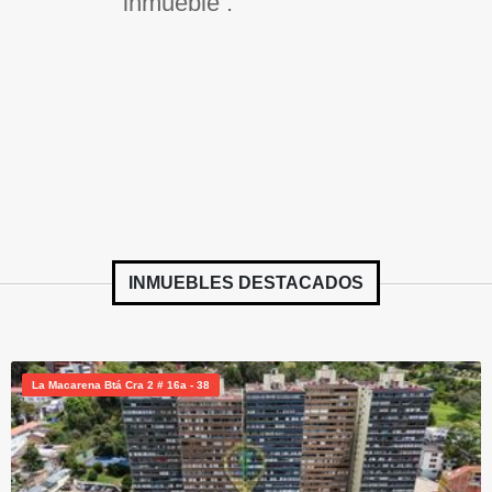
inmueble .
INMUEBLES
DESTACADOS
La Macarena Btá Cra 2 # 16a - 38