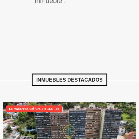
inmueble .
INMUEBLES
DESTACADOS
La Macarena Btá Cra 2 # 16a - 38