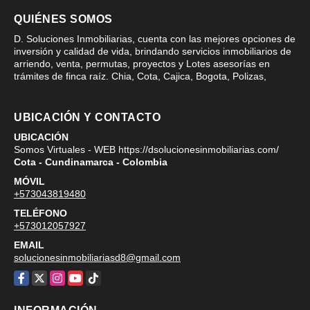
QUIÉNES SOMOS
D. Soluciones Inmobiliarias, cuenta con las mejores opciones de
inversión y calidad de vida, brindando servicios inmobiliarios de
arriendo, venta, permutas, proyectos y Lotes asesorías en
trámites de finca raíz. Chia, Cota, Cajica, Bogota, Polizas,
UBICACIÓN Y CONTACTO
UBICACIÓN
Somos Virtuales - WEB https://dsolucionesinmobiliarias.com/
Cota - Cundinamarca - Colombia
MÓVIL
+573043819480
TELÉFONO
+573012057927
EMAIL
solucionesinmobiliariasd8@gmail.com
Facebook
X
Instagram
YouTube
TikTok