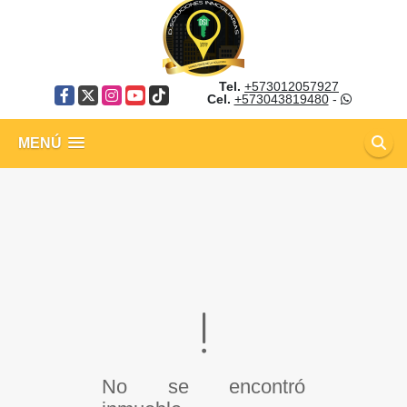
Tel.
+573012057927
Facebook
X
Instagram
YouTube
TikTok
Cel.
+573043819480
-
MENÚ
No se encontró