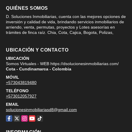
QUIÉNES SOMOS
D. Soluciones Inmobiliarias, cuenta con las mejores opciones de
inversión y calidad de vida, brindando servicios inmobiliarios de
arriendo, venta, permutas, proyectos y Lotes asesorías en
trámites de finca raíz. Chia, Cota, Cajica, Bogota, Polizas,
UBICACIÓN Y CONTACTO
UBICACIÓN
Somos Virtuales - WEB https://dsolucionesinmobiliarias.com/
Cota - Cundinamarca - Colombia
MÓVIL
+573043819480
TELÉFONO
+573012057927
EMAIL
solucionesinmobiliariasd8@gmail.com
Facebook
X
Instagram
YouTube
TikTok