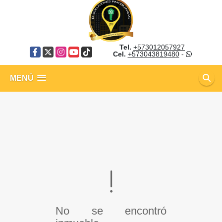
Tel.
+573012057927
Facebook
X
Instagram
YouTube
TikTok
Cel.
+573043819480
-
MENÚ
No se encontró