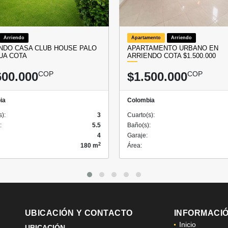
Arriendo
Apartamento
Arriendo
NDO CASA CLUB HOUSE PALO
APARTAMENTO URBANO EN
UA COTA
ARRIENDO COTA $1.500.000
600.000
COP
$1.500.000
COP
ia
Colombia
s):
3
Cuarto(s):
:
5.5
Baño(s):
4
Garaje:
2
180 m
Área:
UBICACIÓN Y CONTACTO
INFORMACI
Inicio
UBICACIÓN