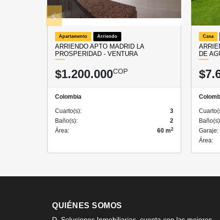
Apartamento
Arriendo
Casa
ARRIENDO APTO MADRID LA
ARRIE
PROSPERIDAD - VENTURA
DE AG
$1.200.000
COP
$7.
Colombia
Colomb
Cuarto(s):
3
Cuarto(
Baño(s):
2
Baño(s)
2
Área:
60 m
Garaje:
Área:
QUIÉNES SOMOS
D. Soluciones Inmobiliarias, cuenta con las mejores