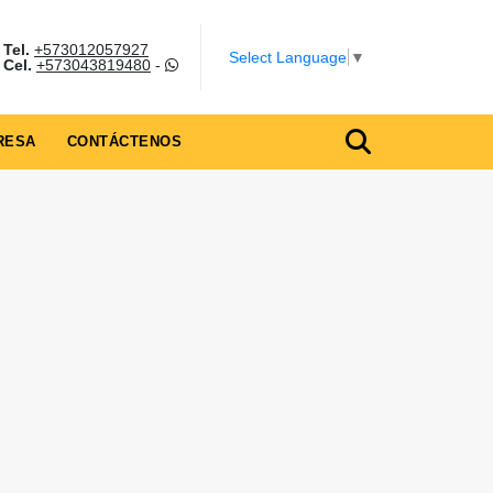
Tel.
+573012057927
Select Language
▼
Cel.
+573043819480
-
RESA
CONTÁCTENOS