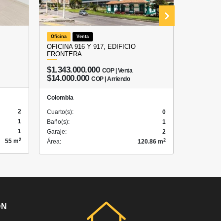
Oficina
Venta
Apartamen
OFICINA 916 Y 917, EDIFICIO
PROYECT
FRONTERA
ESTRENA
$1.343.000.000
COP | Venta
$291.
$14.000.000
COP | Arriendo
Colombia
Colombia
2
Cuarto(s):
Cuarto(s):
0
1
Baño(s):
Baño(s):
1
1
Garaje:
Garaje:
2
2
2
55 m
Área:
Área:
120.86 m
ÓN