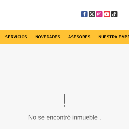
Facebook
X
Instagram
YouTube
TikTok
SERVICIOS
NOVEDADES
ASESORES
NUESTRA EMP
No se encontró inmueble .