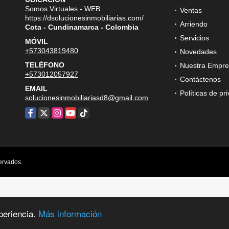
Somos Virtuales - WEB
Ventas
https://dsolucionesinmobiliarias.com/
Arriendo
Cota - Cundinamarca - Colombia
Servicios
MÓVIL
+573043819480
Novedades
TELÉFONO
Nuestra Empre
+573012057927
Contáctenos
EMAIL
Políticas de pr
solucionesinmobiliariasd8@gmail.com
Facebook
X
Instagram
YouTube
TikTok
ervados.
periencia.
Más información