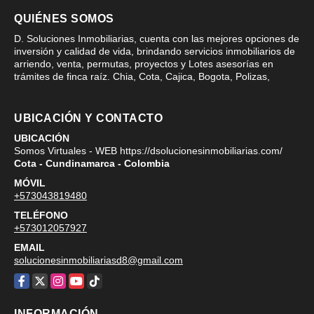
QUIÉNES SOMOS
D. Soluciones Inmobiliarias, cuenta con las mejores opciones de
inversión y calidad de vida, brindando servicios inmobiliarios de
arriendo, venta, permutas, proyectos y Lotes asesorías en
trámites de finca raíz. Chia, Cota, Cajica, Bogota, Polizas,
UBICACIÓN Y CONTACTO
UBICACIÓN
Somos Virtuales - WEB https://dsolucionesinmobiliarias.com/
Cota - Cundinamarca - Colombia
MÓVIL
+573043819480
TELÉFONO
+573012057927
EMAIL
solucionesinmobiliariasd8@gmail.com
Facebook
X
Instagram
YouTube
TikTok
INFORMACIÓN