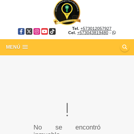
Tel.
+573012057927
Facebook
X
Instagram
YouTube
TikTok
Cel.
+573043819480
-
MENÚ
No se encontró