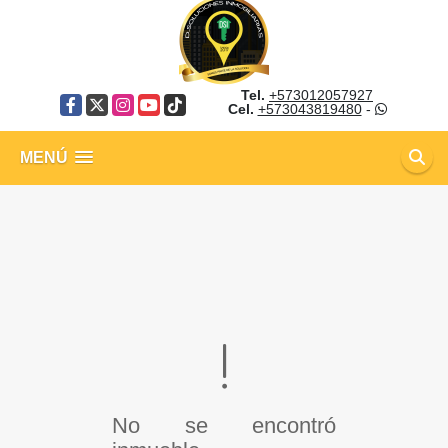
Tel.
+573012057927
Facebook
X
Instagram
YouTube
TikTok
Cel.
+573043819480
-
MENÚ
No se encontró