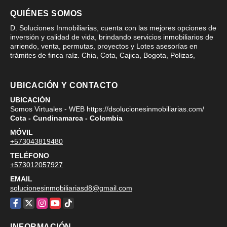
QUIÉNES SOMOS
D. Soluciones Inmobiliarias, cuenta con las mejores opciones de
inversión y calidad de vida, brindando servicios inmobiliarios de
arriendo, venta, permutas, proyectos y Lotes asesorías en
trámites de finca raíz. Chia, Cota, Cajica, Bogota, Polizas,
UBICACIÓN Y CONTACTO
UBICACIÓN
Somos Virtuales - WEB https://dsolucionesinmobiliarias.com/
Cota - Cundinamarca - Colombia
MÓVIL
+573043819480
TELÉFONO
+573012057927
EMAIL
solucionesinmobiliariasd8@gmail.com
Facebook
X
Instagram
YouTube
TikTok
INFORMACIÓN