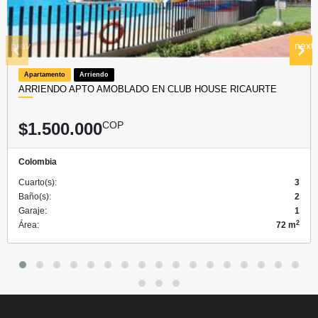
prev
next
Apartamento
Arriendo
ARRIENDO APTO AMOBLADO EN CLUB HOUSE RICAURTE
$1.500.000
COP
Colombia
Cuarto(s):
3
Baño(s):
2
Garaje:
1
2
Área:
72 m