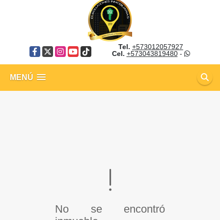
Tel.
+573012057927
Facebook
X
Instagram
YouTube
TikTok
Cel.
+573043819480
-
MENÚ
No se encontró