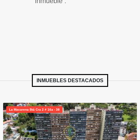
inmueble .
INMUEBLES
DESTACADOS
La Macarena Btá Cra 2 # 16a - 38