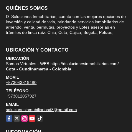
QUIÉNES SOMOS
D. Soluciones Inmobiliarias, cuenta con las mejores opciones de
inversión y calidad de vida, brindando servicios inmobiliarios de
arriendo, venta, permutas, proyectos y Lotes asesorías en
trámites de finca raíz. Chia, Cota, Cajica, Bogota, Polizas,
UBICACIÓN Y CONTACTO
UBICACIÓN
Somos Virtuales - WEB https://dsolucionesinmobiliarias.com/
Cota - Cundinamarca - Colombia
MÓVIL
+573043819480
TELÉFONO
+573012057927
EMAIL
solucionesinmobiliariasd8@gmail.com
Facebook
X
Instagram
YouTube
TikTok