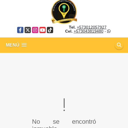
Tel.
+573012057927
Facebook
X
Instagram
YouTube
TikTok
Cel.
+573043819480
-
MENÚ
No se encontró