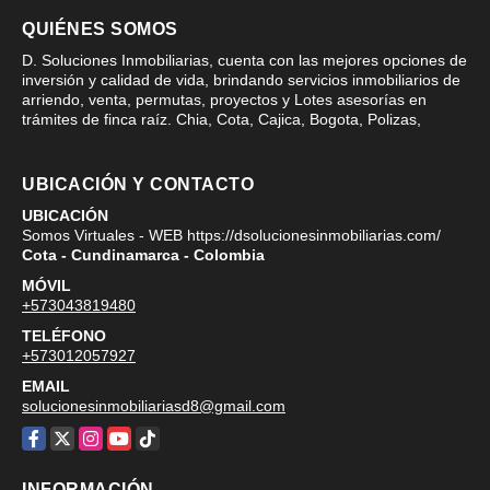
QUIÉNES SOMOS
D. Soluciones Inmobiliarias, cuenta con las mejores opciones de
inversión y calidad de vida, brindando servicios inmobiliarios de
arriendo, venta, permutas, proyectos y Lotes asesorías en
trámites de finca raíz. Chia, Cota, Cajica, Bogota, Polizas,
UBICACIÓN Y CONTACTO
UBICACIÓN
Somos Virtuales - WEB https://dsolucionesinmobiliarias.com/
Cota - Cundinamarca - Colombia
MÓVIL
+573043819480
TELÉFONO
+573012057927
EMAIL
solucionesinmobiliariasd8@gmail.com
Facebook
X
Instagram
YouTube
TikTok
INFORMACIÓN