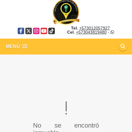
Tel.
+573012057927
Facebook
X
Instagram
YouTube
TikTok
Cel.
+573043819480
-
MENÚ
No se encontró