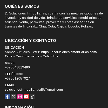
QUIÉNES SOMOS
D. Soluciones Inmobiliarias, cuenta con las mejores opciones de
inversión y calidad de vida, brindando servicios inmobiliarios de
arriendo, venta, permutas, proyectos y Lotes asesorías en
trámites de finca raíz. Chia, Cota, Cajica, Bogota, Polizas,
UBICACIÓN Y CONTACTO
UBICACIÓN
Somos Virtuales - WEB https://dsolucionesinmobiliarias.com/
Cota - Cundinamarca - Colombia
MÓVIL
+573043819480
TELÉFONO
+573012057927
EMAIL
solucionesinmobiliariasd8@gmail.com
Facebook
X
Instagram
YouTube
TikTok
INFORMACIÓN