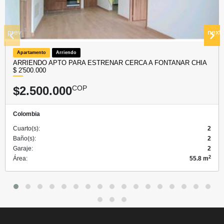
prev
next
Apartamento
Arriendo
ARRIENDO APTO PARA ESTRENAR CERCA A FONTANAR CHIA
$ 2'500.000
$2.500.000
COP
Colombia
Cuarto(s):
2
Baño(s):
2
Garaje:
2
2
Área:
55.8 m