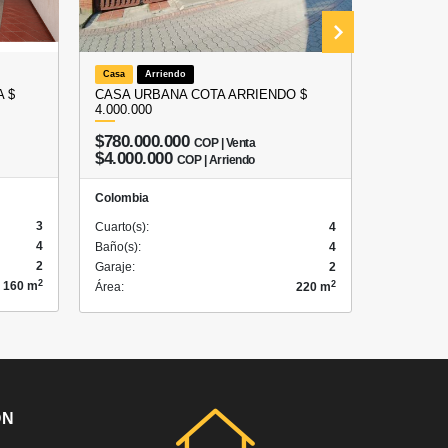
Casa
Arriendo
Local
A
 $
CASA URBANA COTA ARRIENDO $
ARRIEND
4.000.000
COTA – 
$780.000.000
COP | Venta
$3.50
$4.000.000
COP | Arriendo
Colombia
Colombia
3
Cuarto(s):
Cuarto(s):
4
4
Baño(s):
Baño(s):
4
2
Garaje:
Garaje:
2
2
2
160 m
Área:
Área:
220 m
ÓN