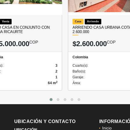
Venta
Casa
Arriendo
 CASA EN CONJUNTO CON
ARRIENDO CASA URBANA COTA
NA RICAURTE
2.600.000
5.000.000
COP
$2.600.000
COP
ia
Colombia
s):
3
Cuarto(s):
:
2
Baño(s):
1
Garaje:
2
64 m
Área:
UBICACIÓN Y CONTACTO
INFORMACI
Inicio
UBICACIÓN