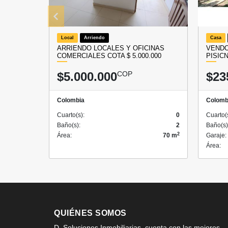
Local
Arriendo
Casa
ARRIENDO LOCALES Y OFICINAS
VENDO
COMERCIALES COTA $ 5.000.000
PISIC
$5.000.000
COP
$23
Colombia
Colomb
Cuarto(s):
0
Cuarto(
Baño(s):
2
Baño(s)
2
Área:
70 m
Garaje:
Área:
QUIÉNES SOMOS
D. Soluciones Inmobiliarias, cuenta con las mejores