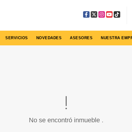
Facebook
X
Instagram
YouTube
TikTok
SERVICIOS
NOVEDADES
ASESORES
NUESTRA EMP
No se encontró inmueble .