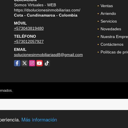
Somos Virtuales - WEB
Ventas
https://dsolucionesinmobiliarias.com/
Arriendo
Cota - Cundinamarca - Colombia
Servicios
MÓVIL
+573043819480
Novedades
TELÉFONO
Nuestra Empre
+573012057927
Contáctenos
EMAIL
Políticas de pr
solucionesinmobiliariasd8@gmail.com
Facebook
X
Instagram
YouTube
TikTok
ervados.
periencia.
Más información