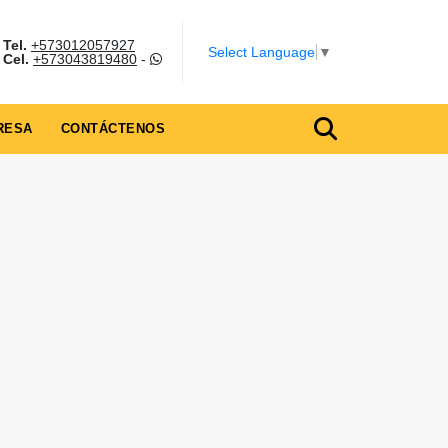
Tel.
+573012057927
Select Language
▼
Cel.
+573043819480
-
RESA
CONTÁCTENOS