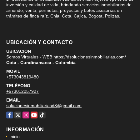
inversión y calidad de vida, brindando servicios inmobiliarios de
arriendo, venta, permutas, proyectos y Lotes asesorías en
trámites de finca raíz. Chia, Cota, Cajica, Bogota, Polizas,
UBICACIÓN Y CONTACTO
UBICACIÓN
Somos Virtuales - WEB https://dsolucionesinmobiliarias.com/
Cota - Cundinamarca - Colombia
MÓVIL
+573043819480
TELÉFONO
+573012057927
EMAIL
solucionesinmobiliariasd8@gmail.com
Facebook
X
Instagram
YouTube
TikTok
INFORMACIÓN
Inicio