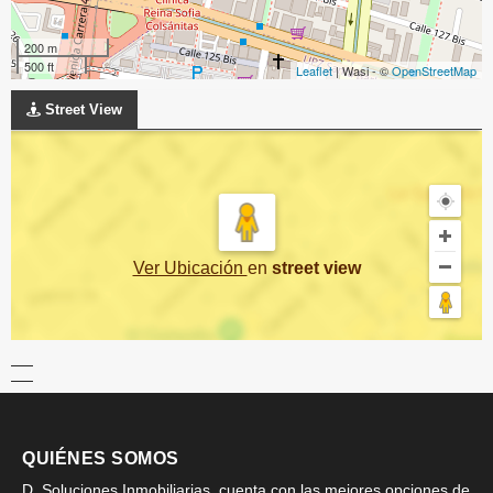
200 m
500 ft
Leaflet
| Wasi - ©
OpenStreetMap
Street View
Ver Ubicación
en
street view
QUIÉNES SOMOS
D. Soluciones Inmobiliarias, cuenta con las mejores opciones de