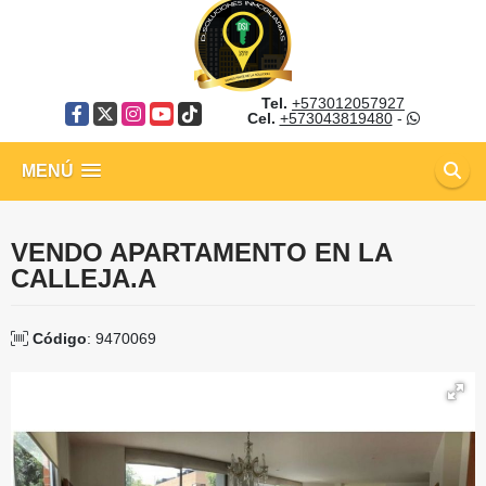
Tel.
+573012057927
Facebook
X
Instagram
YouTube
TikTok
Cel.
+573043819480
-
MENÚ
VENDO APARTAMENTO EN LA
CALLEJA.A
Código
: 9470069