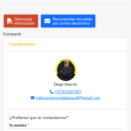
Descargar
Recomendar inmueble
información
por correo electrónico
Compartir
Contáctanos
Diego Alarcón
+573012057927
solucionesinmobiliariasd8@gmail.com
¿Prefieres que te contactemos?
*
Tu nombre