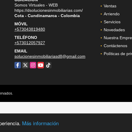
Somos Virtuales - WEB
Ventas
https://dsolucionesinmobiliarias.com/
Arriendo
Cota - Cundinamarca - Colombia
Servicios
MÓVIL
+573043819480
Novedades
TELÉFONO
Nuestra Empre
+573012057927
Contáctenos
EMAIL
Políticas de pr
solucionesinmobiliariasd8@gmail.com
Facebook
X
Instagram
YouTube
TikTok
ervados.
periencia.
Más información