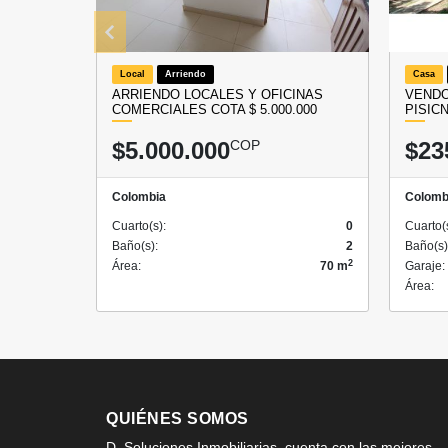
Local
Arriendo
Casa
ARRIENDO LOCALES Y OFICINAS
VENDO
COMERCIALES COTA $ 5.000.000
PISIC
$5.000.000
COP
$23
Colombia
Colomb
Cuarto(s):
0
Cuarto(
Baño(s):
2
Baño(s)
2
Área:
70 m
Garaje:
Área:
QUIÉNES SOMOS
D. Soluciones Inmobiliarias, cuenta con las mejores