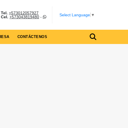
Tel.
+573012057927
Select Language
▼
Cel.
+573043819480
-
RESA
CONTÁCTENOS