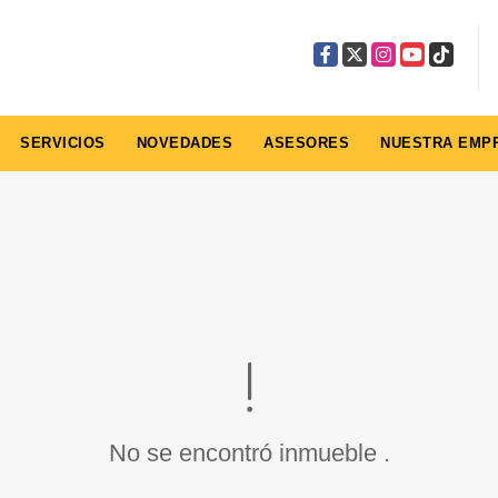
Facebook
X
Instagram
YouTube
TikTok
SERVICIOS
NOVEDADES
ASESORES
NUESTRA EMP
No se encontró inmueble .