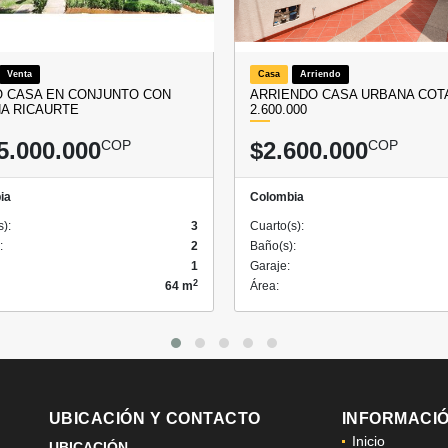
Venta
Casa
Arriendo
 CASA EN CONJUNTO CON
ARRIENDO CASA URBANA COTA
NA RICAURTE
2.600.000
5.000.000
COP
$2.600.000
COP
ia
Colombia
s):
3
Cuarto(s):
:
2
Baño(s):
1
Garaje:
2
64 m
Área:
UBICACIÓN Y CONTACTO
INFORMACI
Inicio
UBICACIÓN