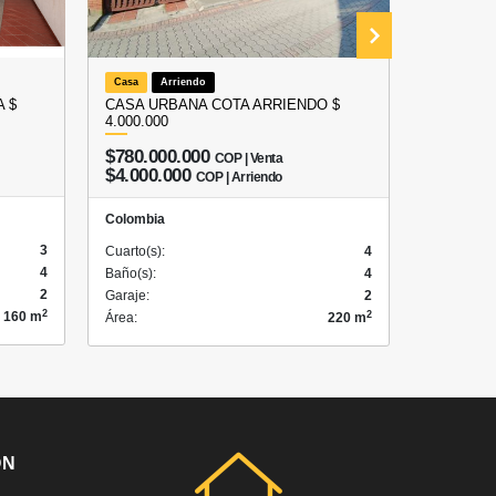
Casa
Arriendo
Local
A
 $
CASA URBANA COTA ARRIENDO $
ARRIEND
4.000.000
COTA – 
$780.000.000
COP | Venta
$3.50
$4.000.000
COP | Arriendo
Colombia
Colombia
3
Cuarto(s):
Cuarto(s):
4
4
Baño(s):
Baño(s):
4
2
Garaje:
Garaje:
2
2
2
160 m
Área:
Área:
220 m
ÓN