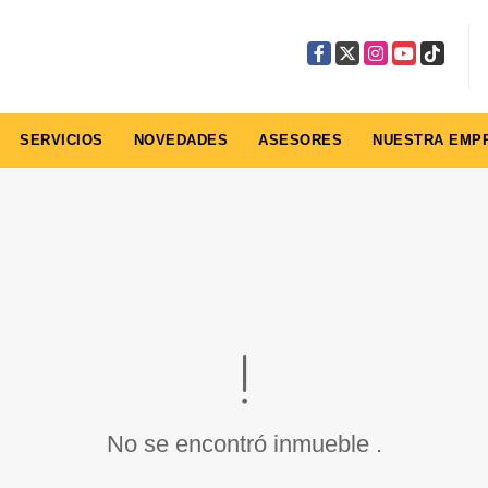
Facebook
X
Instagram
YouTube
TikTok
SERVICIOS
NOVEDADES
ASESORES
NUESTRA EMP
No se encontró inmueble .