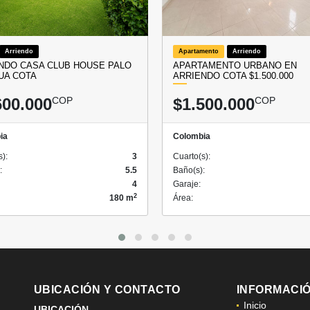
Arriendo
Apartamento
Arriendo
NDO CASA CLUB HOUSE PALO
APARTAMENTO URBANO EN
UA COTA
ARRIENDO COTA $1.500.000
600.000
COP
$1.500.000
COP
ia
Colombia
s):
3
Cuarto(s):
:
5.5
Baño(s):
4
Garaje:
2
180 m
Área:
UBICACIÓN Y CONTACTO
INFORMACI
Inicio
UBICACIÓN