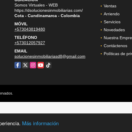
Somos Virtuales - WEB
Ventas
https://dsolucionesinmobiliarias.com/
Arriendo
Cota - Cundinamarca - Colombia
Servicios
MÓVIL
+573043819480
Novedades
TELÉFONO
Nuestra Empre
+573012057927
Contáctenos
EMAIL
Políticas de pr
solucionesinmobiliariasd8@gmail.com
Facebook
X
Instagram
YouTube
TikTok
ervados.
periencia.
Más información