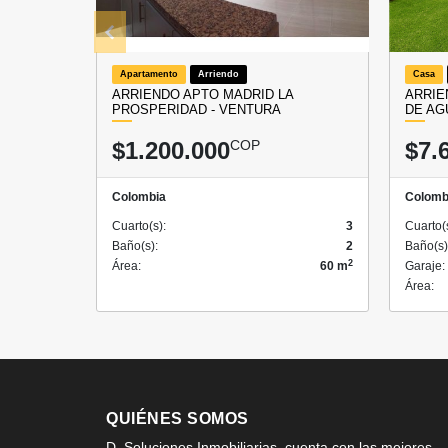
Apartamento
Arriendo
Casa
ARRIENDO APTO MADRID LA
ARRIE
PROSPERIDAD - VENTURA
DE AG
$1.200.000
COP
$7.
Colombia
Colomb
Cuarto(s):
3
Cuarto(
Baño(s):
2
Baño(s)
2
Área:
60 m
Garaje:
Área:
QUIÉNES SOMOS
D. Soluciones Inmobiliarias, cuenta con las mejores