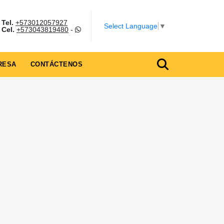
Tel.
+573012057927
Select Language
▼
Cel.
+573043819480
-
RESA
CONTÁCTENOS