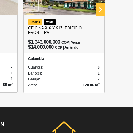
Oficina
Venta
Apartamen
OFICINA 916 Y 917, EDIFICIO
PROYECT
FRONTERA
ESTRENA
$1.343.000.000
COP | Venta
$291.
$14.000.000
COP | Arriendo
Colombia
Colombia
2
Cuarto(s):
Cuarto(s):
0
1
Baño(s):
Baño(s):
1
1
Garaje:
Garaje:
2
2
2
55 m
Área:
Área:
120.86 m
ÓN