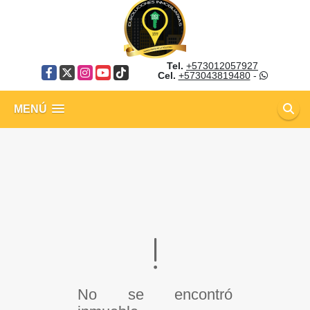
Tel.
+573012057927
Facebook
X
Instagram
YouTube
TikTok
Cel.
+573043819480
-
MENÚ
No se encontró