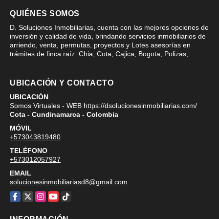
QUIÉNES SOMOS
D. Soluciones Inmobiliarias, cuenta con las mejores opciones de
inversión y calidad de vida, brindando servicios inmobiliarios de
arriendo, venta, permutas, proyectos y Lotes asesorías en
trámites de finca raíz. Chia, Cota, Cajica, Bogota, Polizas,
UBICACIÓN Y CONTACTO
UBICACIÓN
Somos Virtuales - WEB https://dsolucionesinmobiliarias.com/
Cota - Cundinamarca - Colombia
MÓVIL
+573043819480
TELÉFONO
+573012057927
EMAIL
solucionesinmobiliariasd8@gmail.com
Facebook
X
Instagram
YouTube
TikTok