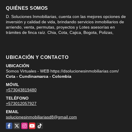
QUIÉNES SOMOS
D. Soluciones Inmobiliarias, cuenta con las mejores opciones de
inversión y calidad de vida, brindando servicios inmobiliarios de
arriendo, venta, permutas, proyectos y Lotes asesorías en
trámites de finca raíz. Chia, Cota, Cajica, Bogota, Polizas,
UBICACIÓN Y CONTACTO
UBICACIÓN
Somos Virtuales - WEB https://dsolucionesinmobiliarias.com/
Cota - Cundinamarca - Colombia
MÓVIL
+573043819480
TELÉFONO
+573012057927
EMAIL
solucionesinmobiliariasd8@gmail.com
Facebook
X
Instagram
YouTube
TikTok