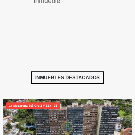
inmueble .
INMUEBLES
DESTACADOS
La Macarena Btá Cra 2 # 16a - 38