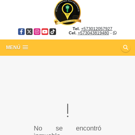
Tel.
+573012057927
Facebook
X
Instagram
YouTube
TikTok
Cel.
+573043819480
-
MENÚ
No se encontró