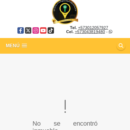
Tel.
+573012057927
Facebook
X
Instagram
YouTube
TikTok
Cel.
+573043819480
-
MENÚ
No se encontró