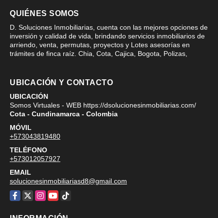
QUIÉNES SOMOS
D. Soluciones Inmobiliarias, cuenta con las mejores opciones de
inversión y calidad de vida, brindando servicios inmobiliarios de
arriendo, venta, permutas, proyectos y Lotes asesorías en
trámites de finca raíz. Chia, Cota, Cajica, Bogota, Polizas,
UBICACIÓN Y CONTACTO
UBICACIÓN
Somos Virtuales - WEB https://dsolucionesinmobiliarias.com/
Cota - Cundinamarca - Colombia
MÓVIL
+573043819480
TELÉFONO
+573012057927
EMAIL
solucionesinmobiliariasd8@gmail.com
Facebook
X
Instagram
YouTube
TikTok