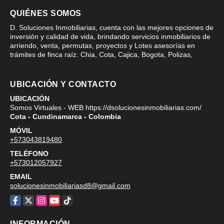
QUIÉNES SOMOS
D. Soluciones Inmobiliarias, cuenta con las mejores opciones de
inversión y calidad de vida, brindando servicios inmobiliarios de
arriendo, venta, permutas, proyectos y Lotes asesorías en
trámites de finca raíz. Chia, Cota, Cajica, Bogota, Polizas,
UBICACIÓN Y CONTACTO
UBICACIÓN
Somos Virtuales - WEB https://dsolucionesinmobiliarias.com/
Cota - Cundinamarca - Colombia
MÓVIL
+573043819480
TELÉFONO
+573012057927
EMAIL
solucionesinmobiliariasd8@gmail.com
Facebook
X
Instagram
YouTube
TikTok
INFORMACIÓN