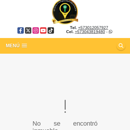
Tel.
+573012057927
Facebook
X
Instagram
YouTube
TikTok
Cel.
+573043819480
-
MENÚ
No se encontró