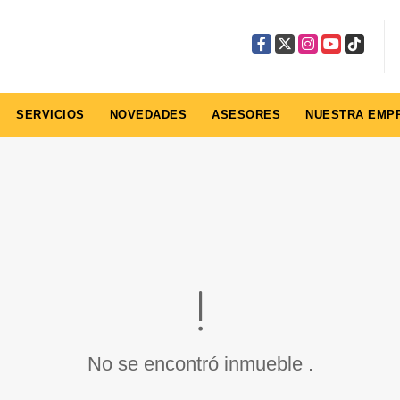
Facebook
X
Instagram
YouTube
TikTok
SERVICIOS
NOVEDADES
ASESORES
NUESTRA EMP
No se encontró inmueble .