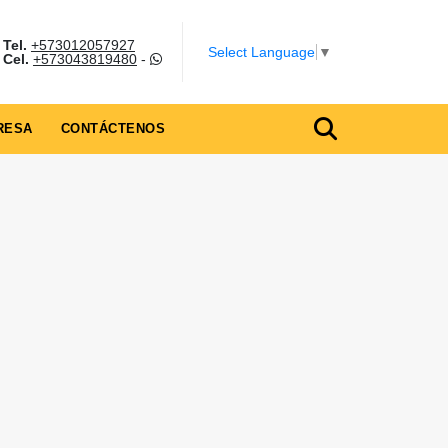
Tel.
+573012057927
Select Language
▼
Cel.
+573043819480
-
RESA
CONTÁCTENOS