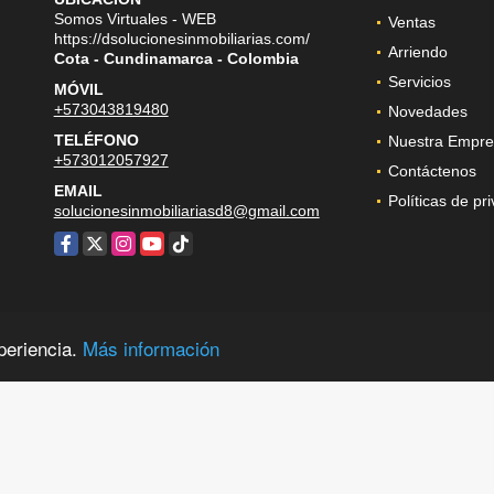
Somos Virtuales - WEB
Ventas
https://dsolucionesinmobiliarias.com/
Arriendo
Cota - Cundinamarca - Colombia
Servicios
MÓVIL
+573043819480
Novedades
TELÉFONO
Nuestra Empre
+573012057927
Contáctenos
EMAIL
Políticas de pr
solucionesinmobiliariasd8@gmail.com
Facebook
X
Instagram
YouTube
TikTok
periencia.
Más información
ervados.