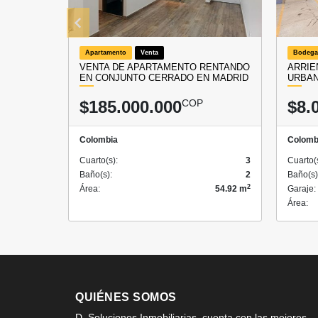
Apartamento
Venta
Bodega
VENTA DE APARTAMENTO RENTANDO
ARRIE
EN CONJUNTO CERRADO EN MADRID
URBA
$185.000.000
COP
$8.
Colombia
Colomb
Cuarto(s):
3
Cuarto(
Baño(s):
2
Baño(s)
2
Área:
54.92 m
Garaje:
Área:
QUIÉNES SOMOS
D. Soluciones Inmobiliarias, cuenta con las mejores