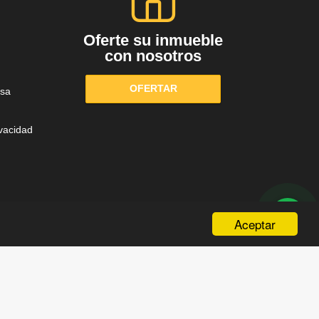
Oferte su inmueble
con nosotros
OFERTAR
sa
ivacidad
Aceptar
wasi.co
Powered by: