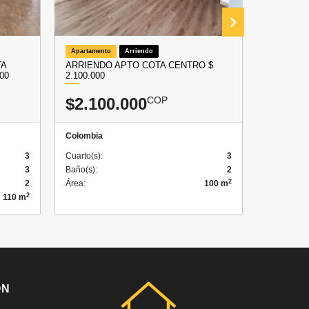
Apartamento
Arriendo
Local
A
TA
ARRIENDO APTO COTA CENTRO $
ARRIEND
00
2.100.000
COMERCIA
$2.100.000
COP
$5.00
Colombia
Colombia
3
Cuarto(s):
3
Cuarto(s):
3
Baño(s):
2
Baño(s):
2
2
Área:
100 m
Área:
2
110 m
ÓN