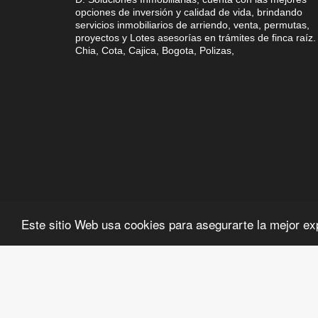
opciones de inversión y calidad de vida, brindando
servicios inmobiliarios de arriendo, venta, permutas,
proyectos y Lotes asesorías en trámites de finca raíz.
Chia, Cota, Cajica, Bogota, Polizas,
Este sitio Web usa cookies para asegurarte la mejor ex
©2026
dsolucionesinmobiliarias.com
, todos los derechos res