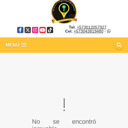
Tel.
+573012057927
Facebook
X
Instagram
YouTube
TikTok
Cel.
+573043819480
-
MENÚ
No se encontró