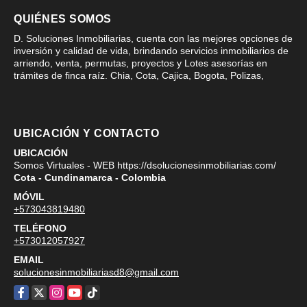
QUIÉNES SOMOS
D. Soluciones Inmobiliarias, cuenta con las mejores opciones de
inversión y calidad de vida, brindando servicios inmobiliarios de
arriendo, venta, permutas, proyectos y Lotes asesorías en
trámites de finca raíz. Chia, Cota, Cajica, Bogota, Polizas,
UBICACIÓN Y CONTACTO
UBICACIÓN
Somos Virtuales - WEB https://dsolucionesinmobiliarias.com/
Cota - Cundinamarca - Colombia
MÓVIL
+573043819480
TELÉFONO
+573012057927
EMAIL
solucionesinmobiliariasd8@gmail.com
Facebook
X
Instagram
YouTube
TikTok