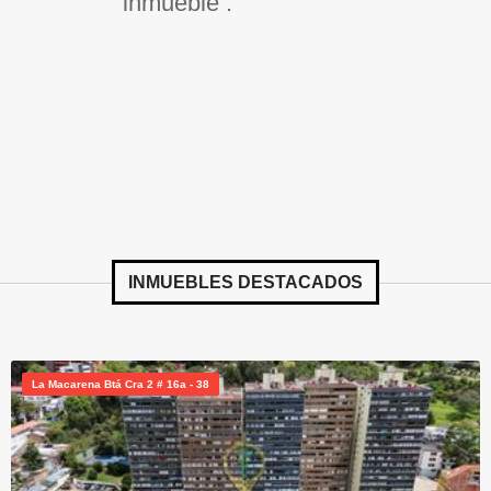
inmueble .
INMUEBLES
DESTACADOS
La Macarena Btá Cra 2 # 16a - 38