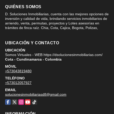
QUIÉNES SOMOS
D. Soluciones Inmobiliarias, cuenta con las mejores opciones de
inversión y calidad de vida, brindando servicios inmobiliarios de
arriendo, venta, permutas, proyectos y Lotes asesorías en
trámites de finca raíz. Chia, Cota, Cajica, Bogota, Polizas,
UBICACIÓN Y CONTACTO
UBICACIÓN
Somos Virtuales - WEB https://dsolucionesinmobiliarias.com/
Cota - Cundinamarca - Colombia
MÓVIL
+573043819480
TELÉFONO
+573012057927
EMAIL
solucionesinmobiliariasd8@gmail.com
Facebook
X
Instagram
YouTube
TikTok
INFORMACIÓN