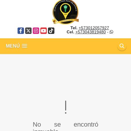
Tel.
+573012057927
Facebook
X
Instagram
YouTube
TikTok
Cel.
+573043819480
-
MENÚ
No se encontró