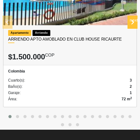
prev
next
Apartamento
Arriendo
ARRIENDO APTO AMOBLADO EN CLUB HOUSE RICAURTE
$1.500.000
COP
Colombia
Cuarto(s):
3
Baño(s):
2
Garaje:
1
2
Área:
72 m