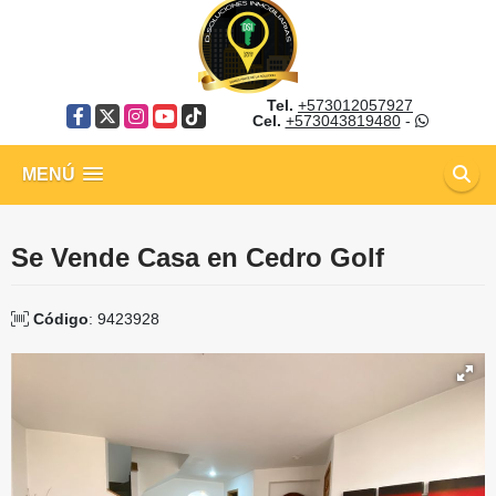
Tel.
+573012057927
Facebook
X
Instagram
YouTube
TikTok
Cel.
+573043819480
-
MENÚ
Se Vende Casa en Cedro Golf
Código
: 9423928