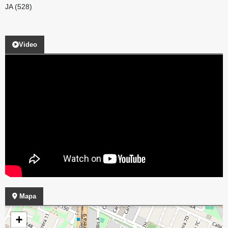
JA (528)
Video
Mapa
+