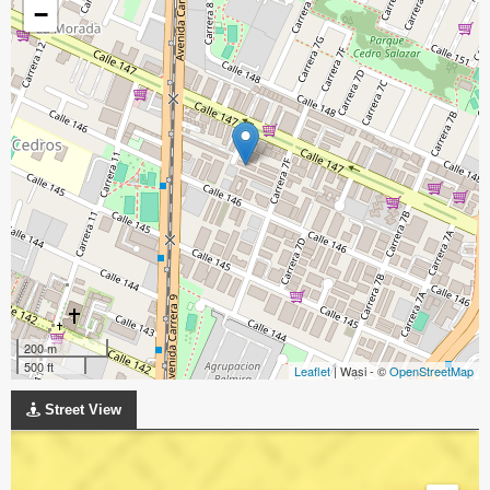
−
200 m
500 ft
Leaflet
| Wasi - ©
OpenStreetMap
Street View