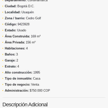
Departamento:
Cundinamarca
Ciudad:
Bogotá D.C.
Localidad:
Usaquén
Zona / barrio:
Cedro Golf
Código:
9423928
Estado:
Usado
Área Construida:
169 m²
Área Privada:
156 m²
Habitaciones:
4
Baños:
3
Garaje:
2
Estrato:
4
Año construcción:
1995
Tipo de inmueble:
Casa
Tipo de negocio:
Venta
Administración:
$750.000 COP
Descripción Adicional